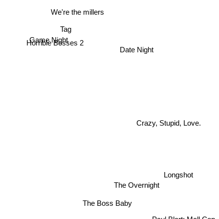
We're the millers
Tag
Game Night
Horrible Bosses 2
Date Night
Crazy, Stupid, Love.
Longshot
The Overnight
The Boss Baby