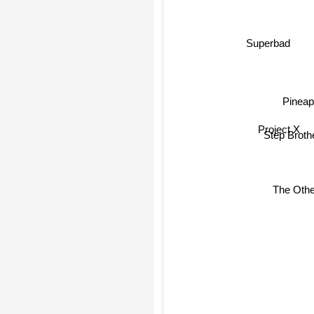
Superbad
Pineap
Project X
Step Broth
The Othe