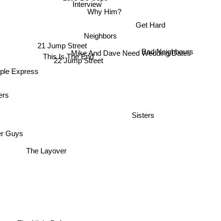
Interview
Why Him?
Get Hard
Neighbors
21 Jump Street
Bad Neighbours
Mike And Dave Need Wedding Dates
This Is The End
22 Jump Street
ple Express
ers
Sisters
r Guys
The Layover