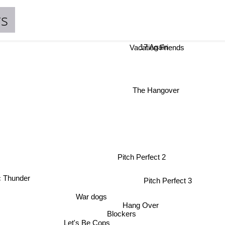
rs
17 Again
Vacation Friends
The Hangover
Pitch Perfect 2
c Thunder
Pitch Perfect 3
War dogs
Hang Over
Blockers
Let's Be Cops