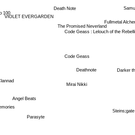
Samu
Death Note
ho 100
VIOLET EVERGARDEN
Fullmetal Alche
The Promised Neverland
Code Geass : Lelouch of the Rebell
Code Geass
Deathnote
Darker th
Clannad
Mirai Nikki
Angel Beats
Memories
Steins;gate
Parasyte