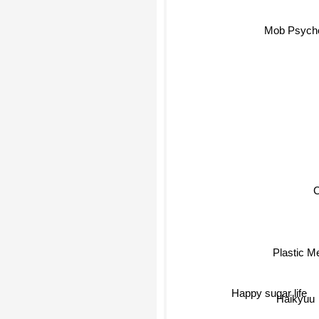
Mob Psyc
Plastic 
Happy sugar life
Haikyuu