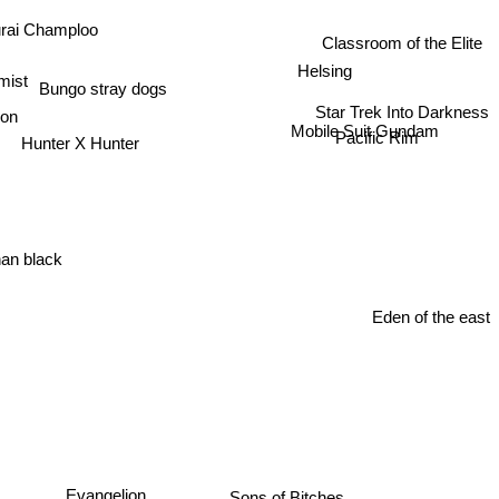
rai Champloo
Classroom of the Elite
Helsing
mist
Bungo stray dogs
Star Trek Into Darkness
ion
Mobile Suit Gundam
Pacific Rim
Hunter X Hunter
an black
Eden of the east
Evangelion