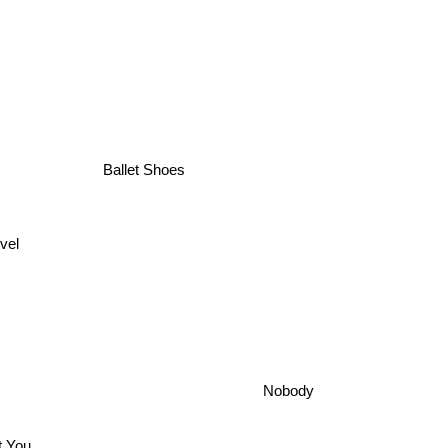
Ballet Shoes
el
Nobody
t You