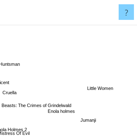
?
 Huntsman
icent
Little Women
Cruella
c Beasts: The Crimes of Grindelwald
Enola holmes
Jumanji
ola Holmes 2
Mistress Of Evil