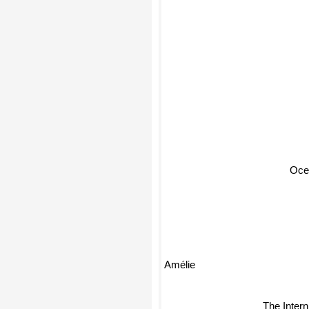
Oce
Amélie
The Inter