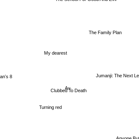
The School For Good And Evil
The Family Plan
My dearest
Jumanji: The Next Lev
an's 8
Av
Clubbed To Death
Turning red
Anyone Bu
n