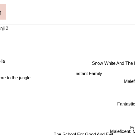
n
ji 2
rella
Snow White And The
Instant Family
e to the jungle
Malef
Fantasti
En
Maleficent: 